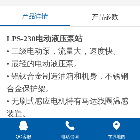
产品详情
产品参数
LPS-230电动液压泵站
•
三级电动泵，流量大，速度快。
•
最轻的电动液压泵。
•
铝钛合金制造油箱和机身，不锈钢
合金保护架。
•
无刷式感应电机特有马达线圈温感
装置。
•
1.0级高精度压力表，确保扳手扭矩
QQ客服
电话咨询
在线地图
精度高。